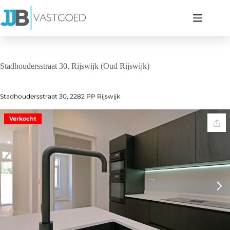
Ga
naar
de
inhoud
Stadhoudersstraat 30, Rijswijk (Oud Rijswijk)
Stadhoudersstraat 30, 2282 PP Rijswijk
Verkocht