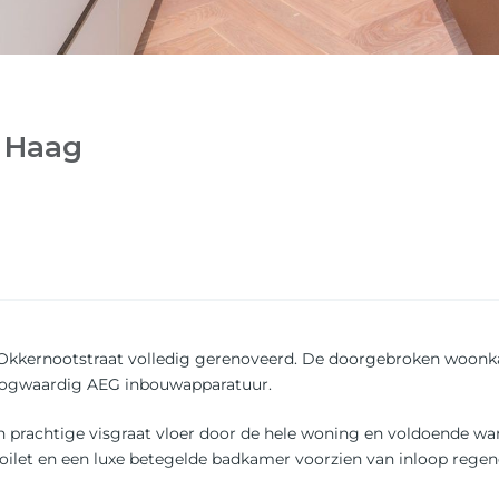
n Haag
Okkernootstraat volledig gerenoveerd. De doorgebroken woonkam
oogwaardig AEG inbouwapparatuur.
 prachtige visgraat vloer door de hele woning en voldoende wa
at toilet en een luxe betegelde badkamer voorzien van inloop r