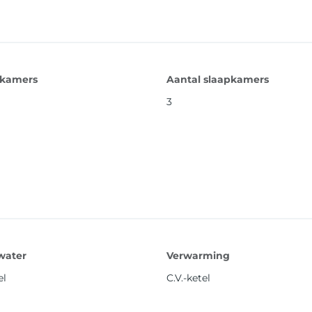
 kamers
Aantal slaapkamers
3
water
Verwarming
el
C.V.-ketel