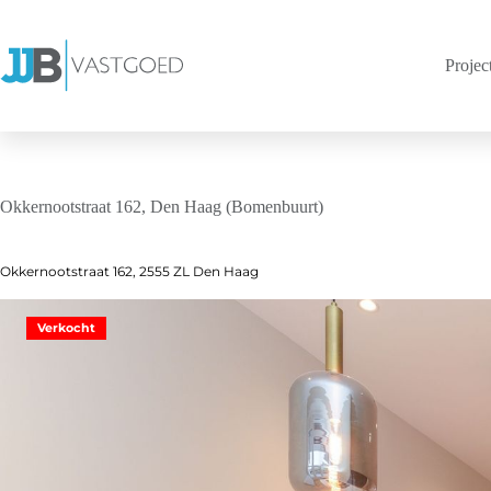
Ga
naar
de
Projec
inhoud
Okkernootstraat 162, Den Haag (Bomenbuurt)
Okkernootstraat 162, 2555 ZL Den Haag
Verkocht