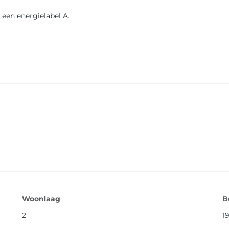
 een energielabel A.
Woonlaag
B
2
1