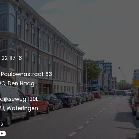
 22 117 18
 Paulownastraat 83
BC, Den Haag 
dijkseweg 120L
PJ, Wateringen
ls