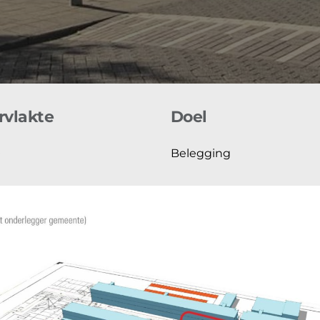
vlakte
Doel
²
Belegging