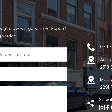
eegt u uw vastgoed te verkopen? 
 verder.
070 -
Anna
2518 
Maas
2291 
Socia