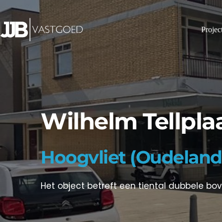
Ga
naar
de
Projec
inhoud
Wilhelm Tellpla
Hoogvliet (Oudeland
Het object betreft een tiental dubbele bov