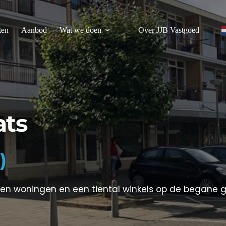
ten
Aanbod
Wat we doen
Over JJB Vastgoed
ats
)
en woningen en een tiental winkels op de begane gro