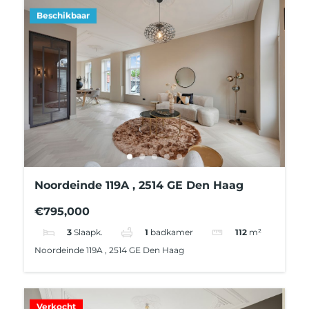
Beschikbaar
Noordeinde 119A , 2514 GE Den Haag
€795,000
3
Slaapk.
1
badkamer
112
m²
Noordeinde 119A , 2514 GE Den Haag
Verkocht