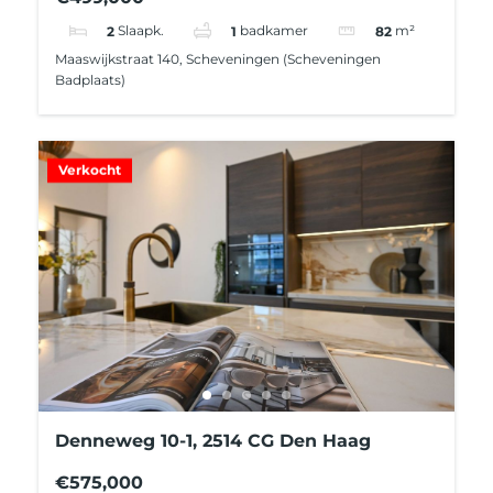
2
Slaapk.
1
badkamer
82
m²
Maaswijkstraat 140, Scheveningen (Scheveningen
Badplaats)
Verkocht
Denneweg 10-1, 2514 CG Den Haag
€575,000