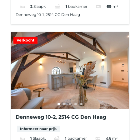
2
Slaapk.
1
badkamer
69
m²
Denneweg 10-1, 2514 CG Den Haag
Verkocht
Denneweg 10-2, 2514 CG Den Haag
Informeer naar prijs
1
Slaapk.
1
badkamer
48
m²