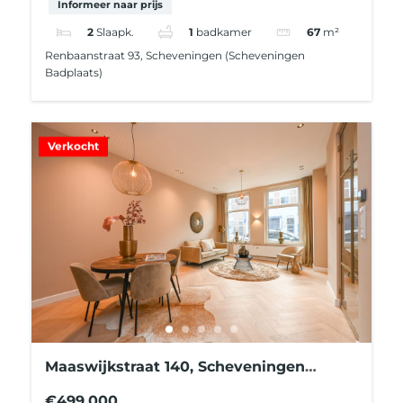
Informeer naar prijs
2
Slaapk.
1
badkamer
67
m²
Renbaanstraat 93, Scheveningen (Scheveningen
Badplaats)
Verkocht
Maaswijkstraat 140, Scheveningen
(Scheveningen Badplaats)
€499,000