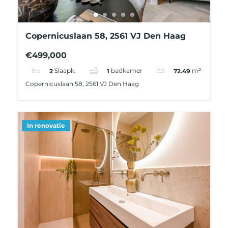
Copernicuslaan 58, 2561 VJ Den Haag
€499,000
2
Slaapk.
1
badkamer
72.49
m²
Copernicuslaan 58, 2561 VJ Den Haag
In renovatie