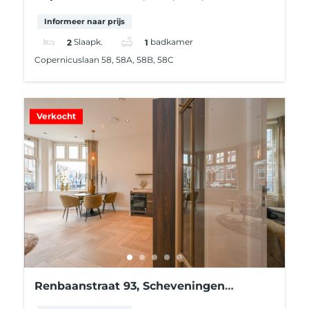
Informeer naar prijs
2
Slaapk.
1
badkamer
Copernicuslaan 58, 58A, 58B, 58C
Verkocht
Renbaanstraat 93, Scheveningen
(Scheveningen Badplaats)